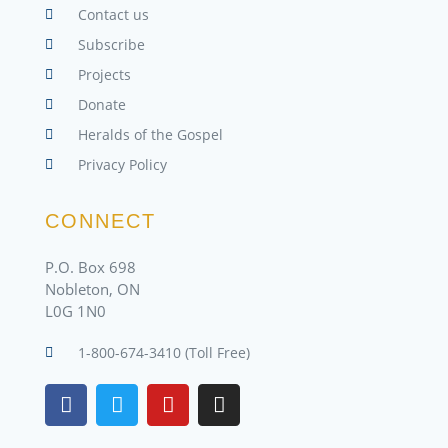
Contact us
Subscribe
Projects
Donate
Heralds of the Gospel
Privacy Policy
CONNECT
P.O. Box 698
Nobleton, ON
L0G 1N0
1-800-674-3410 (Toll Free)
F
T
Y
I
a
w
o
n
c
i
u
s